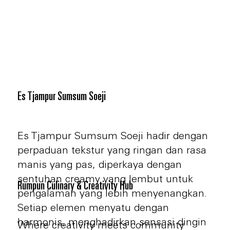
Es Tjampur Sumsum Soeji
Es Tjampur Sumsum Soeji hadir dengan
perpaduan tekstur yang ringan dan rasa
manis yang pas, diperkaya dengan
sentuhan creamy yang lembut untuk
Rumpun Culinary & Creativity Hub
pengalaman yang lebih menyenangkan.
Setiap elemen menyatu dengan
harmonis, menghadirkan sensasi dingin
Where creativity meets community