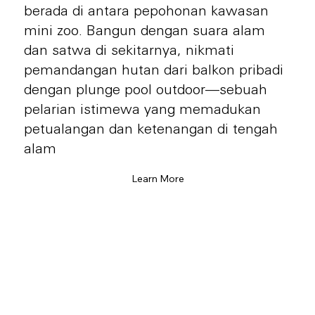
berada di antara pepohonan kawasan
mini zoo. Bangun dengan suara alam
Petualangan Rasa Nusantara
dan satwa di sekitarnya, nikmati
pemandangan hutan dari balkon pribadi
dengan plunge pool outdoor—sebuah
Catatan Rasa, ruang untuk melihat lebih
pelarian istimewa yang memadukan
dekat perjalanan di balik setiap sajian.
petualangan dan ketenangan di tengah
Kall ini, kami mengangkat Cita Rasa
alam
yang terinspirasi dari Pulau Dewata,
bagaimana inspirasi tersebut dirangkal
Learn More
hingga menjadi bagian dari Petualangan
Rasa Nusantara.
Setiap detail menyimpan makna yang
ingin kami bagikan untuk para Petualang
Rasa. Tertarik menyelaminya bersama
kami?
Learn More